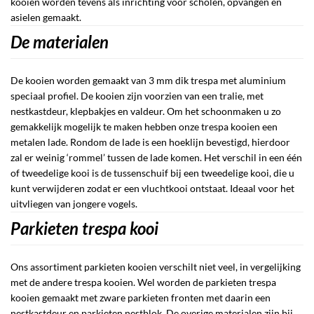
kooien worden tevens als inrichting voor scholen, opvangen en
asielen gemaakt.
De materialen
De kooien worden gemaakt van 3 mm dik trespa met aluminium
speciaal profiel. De kooien zijn voorzien van een tralie, met
nestkastdeur, klepbakjes en valdeur. Om het schoonmaken u zo
gemakkelijk mogelijk te maken hebben onze trespa kooien een
metalen lade. Rondom de lade is een hoeklijn bevestigd, hierdoor
zal er weinig ‘rommel’ tussen de lade komen. Het verschil in een één
of tweedelige kooi is de tussenschuif bij een tweedelige kooi, die u
kunt verwijderen zodat er een vluchtkooi ontstaat. Ideaal voor het
uitvliegen van jongere vogels.
Parkieten trespa kooi
Ons assortiment parkieten kooien verschilt niet veel, in vergelijking
met de andere trespa kooien. Wel worden de parkieten trespa
kooien gemaakt met zware parkieten fronten met daarin een
nestkastdeur en parkieten nestblok. De overige materialen zijn bij